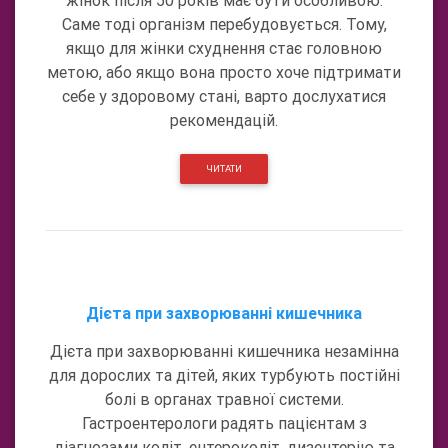
жінок після 50 років має бути особливою.
Саме тоді організм перебудовується. Тому,
якщо для жінки схуднення стає головною
метою, або якщо вона просто хоче підтримати
себе у здоровому стані, варто дослухатися
рекомендацій.
ЧИТАТИ
Дієта при захворюванні кишечника
Дієта при захворюванні кишечника незамінна
для дорослих та дітей, яких турбують постійні
болі в органах травної системи.
Гастроентерологи радять пацієнтам з
діагнозами коліт, ентероколіт, дизентерію та