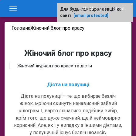
ALIANSE-STUDIO.RU
Для будь-яких пропозицій на
сайті:
[email protected]
Головна
Жіночий блог про красу
Жіночий блог про красу
Жіночий журнал про красу та дієти
Дієта на полуниці
Дієта на полуниці – те, що вибирає безліч
жінок, мріючи скинути ненависний зайвий
кілограм. І, варто зізнатися, подібний вибір,
крім того, що дуже смачний, ще й неймовірно
корисний. Але, як і у випадку з іншими дієтами,
у полуничній існує безліч нюансів.