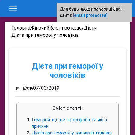
ALIANSE-STUDIO.RU
Для будь-яких пропозицій на
сайті:
[email protected]
Головна
Жіночий блог про красу
Дієти
Дієта при геморої у чоловіків
Дієта при геморої у
чоловіків
av_timer
07/03/2019
Зміст статті:
Геморой: що це за хвороба та які її
причини
Дієта при геморої у чоловіків: головні