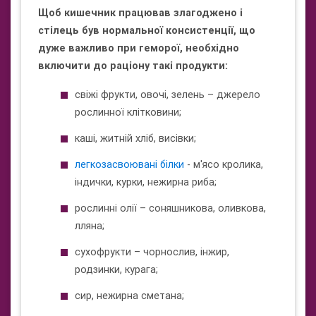
Щоб кишечник працював злагоджено і
стілець був нормальної консистенції, що
дуже важливо при геморої, необхідно
включити до раціону такі продукти:
свіжі фрукти, овочі, зелень – джерело
рослинної клітковини;
каші, житній хліб, висівки;
легкозасвоювані білки
- м'ясо кролика,
індички, курки, нежирна риба;
рослинні олії – соняшникова, оливкова,
лляна;
сухофрукти – чорнослив, інжир,
родзинки, курага;
сир, нежирна сметана;