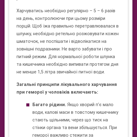
Харчуватись необхідно регулярно – 5 – 6 разів
на день, контролюючи при цьому розміри
порцій. Щоб їжа правильно перетравлювалася в
шлунку, необхідно ретельно розжовувати кожен
шматочок, не поспішати і відволікатися на
зовнішні подразники. Не варто забувати і про
питний режим. Для нормальної роботи шлунка
та кишечника необхідно випивати протягом дня
не менше 1,5 літра звичайної питної води.
Загальні принципи лікувального харчування
при геморої у чоловіків включають:
Багато рідини.
Якщо хворий п'є мало
води, калові маси в товстому кишечнику
стають щільними, через що тиск на
стінки органа та вени збільшується. При
геморої важливо стежити за