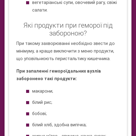
вегетаріанські супи, овочевий рагу, свіжі
салати.
Які продукти при геморої під
забороною?
При такому захворюванні необхідно звести до
мінімуму, а краще виключити з меню продукти,
що уповільнюють перистальтику кишечника.
При запаленні гемороїдальних вузлів
заборонено такі продукти:
макарони;
білий рис;
бобові;
білий хліб, здобна випічка;