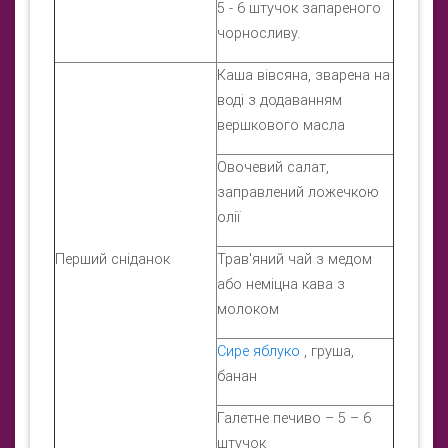
5 - 6 штучок запареного
чорносливу.
Каша вівсяна, зварена на
воді з додаванням
вершкового масла
Овочевий салат,
заправлений ложечкою
олії
Перший сніданок
Трав'яний чай з медом
або неміцна кава з
молоком
Сире яблуко
, груша,
банан
Галетне печиво – 5 – 6
штучок