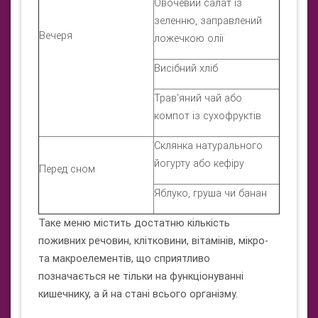
Овочевий салат із
зеленню, заправлений
Вечеря
ложечкою олії
Висібний хліб
Трав'яний чай або
компот із сухофруктів
Склянка натурального
йогурту або кефіру
Перед сном
Яблуко, груша чи банан
Таке меню містить достатню кількість
поживних речовин, клітковини, вітамінів, мікро-
та макроелементів, що сприятливо
позначається не тільки на функціонуванні
кишечнику, а й на стані всього організму.