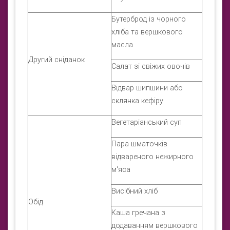
Бутерброд із чорного
хліба та вершкового
масла
Другий сніданок
Салат зі свіжих овочів
Відвар шипшини або
склянка кефіру
Вегетаріанський суп
Пара шматочків
відвареного нежирного
м'яса
Висібний хліб
Обід
Каша гречана з
додаванням вершкового