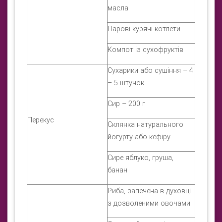
масла
Парові курячі котлети
Компот із сухофруктів
Сухарики або сушіння – 4
– 5 штучок
Сир – 200 г
Перекус
Склянка натурального
йогурту або кефіру
Сире яблуко, груша,
банан
Риба, запечена в духовці
з дозволеними овочами