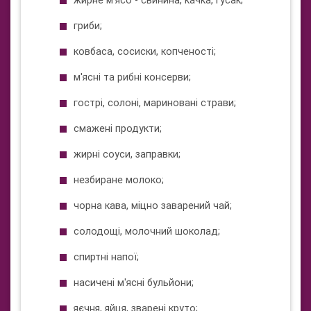
жирне м'ясо - свинина, качка, гусак;
гриби;
ковбаса, сосиски, копченості;
м'ясні та рибні консерви;
гострі, солоні, мариновані страви;
смажені продукти;
жирні соуси, заправки;
незбиране молоко;
чорна кава, міцно заварений чай;
солодощі, молочний шоколад;
спиртні напої;
насичені м'ясні бульйони;
яєчня, яйця, зварені круто;