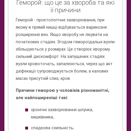
Геморой: що це за хвороба та які
її причини
Геморой - проктологічне захворювання, при
якому в прямій кишці відбувається варикозне
розширення вен. Якщо хворобу не лікувати на
початкових стадіях. Згодом гемороїдальні вузли
збільшуються у розмірах. Це створює хворому
сильний дискомфорт. На запущених стадіях
вузли кровоточать, запалюються, через що акт
дефекації супроводжується болем, а калових
масах присутній слиз, кров.
Причини геморою у чоловіків різноманітні,
але найпоширеніші такі:
хронічні захворювання шлунка,
кишківника;
спадкова схильність;