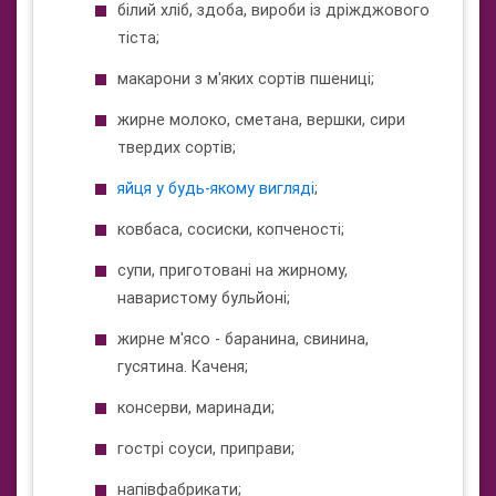
білий хліб, здоба, вироби із дріжджового
тіста;
макарони з м'яких сортів пшениці;
жирне молоко, сметана, вершки, сири
твердих сортів;
яйця у будь-якому вигляді
;
ковбаса, сосиски, копченості;
супи, приготовані на жирному,
наваристому бульйоні;
жирне м'ясо - баранина, свинина,
гусятина. Каченя;
консерви, маринади;
гострі соуси, приправи;
напівфабрикати;