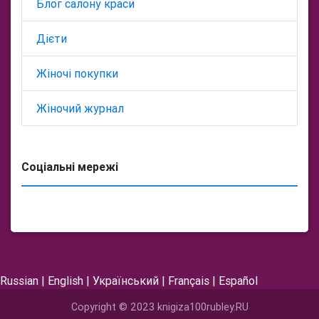
Блог салону краси
Дієти
Жіночі покупки
Жіночий журнал
Соціальні мережі
Russian
|
English
|
Український
|
Français
|
Español
Copyright © 2023 knigiza100rubley.RU