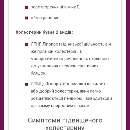
перетворення вітаміну D;
обмін речовин.
Холестерин буває 2 видів:
ЛПНГ. Ліпопротеїд низької щільності, він
же поганий холестерин, є
малорозчинною речовиною, схильною
до утворення атеросклеротичних
бляшок.
ЛПВЩ. Ліпопротеїд високої щільності
або добрий холестерин, який легко
розщеплюється печінкою і виводиться з
організму природним шляхом.
Симптоми підвищеного
холестерину