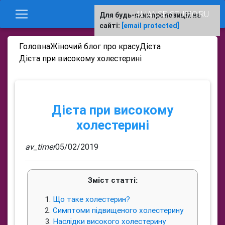
ALIANSE-STUDIO.RU
Для будь-яких пропозицій на
сайті:
[email protected]
Головна
Жіночий блог про красу
Дієта
Дієта при високому холестерині
Дієта при високому
холестерині
av_timer
05/02/2019
Зміст статті:
Що таке холестерин?
Симптоми підвищеного холестерину
Наслідки високого холестерину