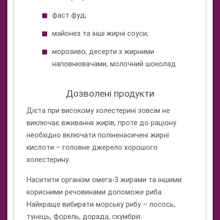
фаст фуд;
майонез та інші жирні соуси;
морозиво, десерти з жирними
наповнювачами, молочний шоколад.
Дозволені продукти
Дієта при високому холестерині зовсім не
виключає вживання жирів, проте до раціону
необхідно включати поліненасичені жирні
кислоти – головне джерело хорошого
холестерину.
Наситити організм омега-3 жирами та іншими
корисними речовинами допоможе риба.
Найкраще вибирати морську рибу – лосось,
тунець, форель, дорада, скумбрія.