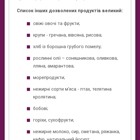
Список інших дозволених продуктів великий:
свіжі овочі та фрукти;
крупи - гречана, вівсяна, рисова;
хліб із борошна грубого помелу;
рослинні олії – соняшникова, оливкова,
лляна, амарантова;
морепродукти;
нежирні сорти м'яса - птах, телятина
кролятина;
бобові;
горіхи, сухофрукти;
нежирне молоко, сир, сметана, ряжанка,
кефір, натуральний йогурт;