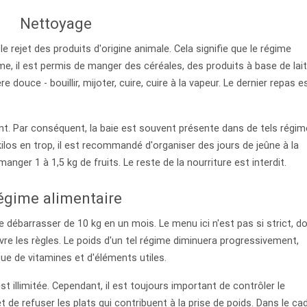
Nettoyage
e rejet des produits d'origine animale. Cela signifie que le régime
me, il est permis de manger des céréales, des produits à base de lait
 douce - bouillir, mijoter, cuire, cuire à la vapeur. Le dernier repas e
nt. Par conséquent, la baie est souvent présente dans de tels régim
ilos en trop, il est recommandé d'organiser des jours de jeûne à la
anger 1 à 1,5 kg de fruits. Le reste de la nourriture est interdit.
égime alimentaire
 débarrasser de 10 kg en un mois. Le menu ici n'est pas si strict, d
re les règles. Le poids d'un tel régime diminuera progressivement,
ue de vitamines et d'éléments utiles.
st illimitée. Cependant, il est toujours important de contrôler le
t de refuser les plats qui contribuent à la prise de poids. Dans le ca