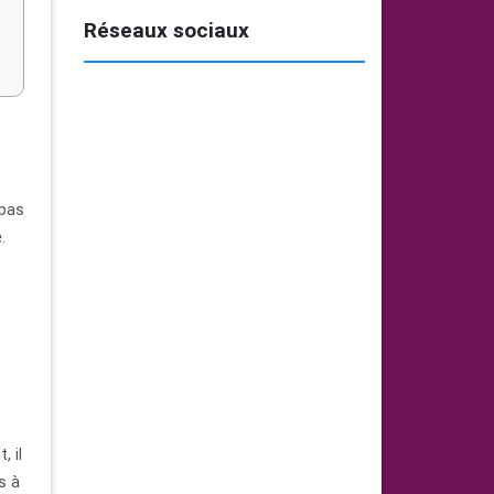
Réseaux sociaux
 pas
.
, il
s à