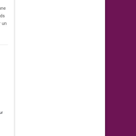
nne
ids
r un
ur