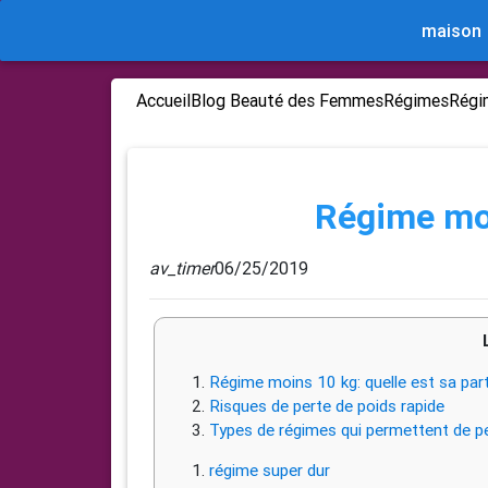
maison
Accueil
Blog Beauté des Femmes
Régimes
Régi
Régime mo
av_timer
06/25/2019
Régime moins 10 kg: quelle est sa part
Risques de perte de poids rapide
Types de régimes qui permettent de p
régime super dur