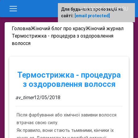
ALIANSE-STUDIO.RU
Для будь-яких пропозицій на
сайті:
[email protected]
Головна
Жіночий блог про красу
Жіночий журнал
Термострижка - процедура з оздоровлення
волосся
Термострижка - процедура
з оздоровлення волосся
av_timer
12/05/2018
Після фарбування або хімічної завивки волосся
втрачає свою силу.
Як правило, вони стають тьмяними, кінчики їх