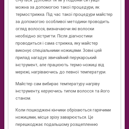
січуться. Допомогти їм у подібній ситуації
можна за допомогою такої процедури, як
термострижка. Під час такої процедури майстер
за допомогою особливої ​​методики проводить
огляд волосся, визначаючи які волоски
необхідно зістригти. Після діагностики
проводиться і сама стрижка, яку майстер
виконує спеціальними ножицями. Зовні цей
прилад нагадує звичайний перукарський
інструмент, але працюють термо-ножиці від
мережі, нагріваючись до певної температури.
Майстер сам вибирає температуру нагріву
інструменту, керуючись типом волосся та його
станом.
Коли пошкоджені кінчики обрізаються гарячими
ножицями, місце зрізу заварюється. Це
перешкоджає подальшому розщепленню