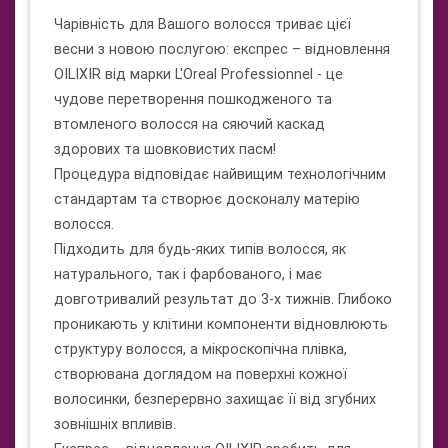
Чарівність для Вашого волосся триває цієї
весни з новою послугою: експрес – відновлення
OILIXIR від марки L'Oreal Professionnel - це
чудове перетворення пошкодженого та
втомленого волосся на сяючий каскад
здорових та шовковистих пасм!
Процедура відповідає найвищим технологічним
стандартам та створює досконалу матерію
волосся.
Підходить для будь-яких типів волосся, як
натурального, так і фарбованого, і має
довготривалий результат до 3-х тижнів. Глибоко
проникають у клітини компоненти відновлюють
структуру волосся, а мікроскопічна плівка,
створювана доглядом на поверхні кожної
волосинки, безперервно захищає її від згубних
зовнішніх впливів.