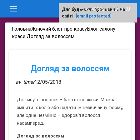
ALIANSE-STUDIO.RU
Для будь-яких пропозицій на
сайті:
[email protected]
Головна
Жіночий блог про красу
Блог салону
краси Догляд за волоссям
Догляд за волоссям
av_timer
12/05/2018
Доглянуте волосся – багатство жінки. Можна
змінити їх колір або надати їм незвичайну форму,
але одне незмінно – здоров'я волосся
насамперед.
Догляд за волоссям