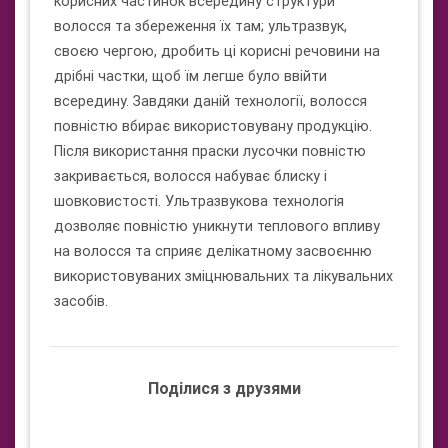
корисних частинок всередину структури
волосся та збереження їх там; ультразвук,
своєю чергою, дробить ці корисні речовини на
дрібні частки, щоб їм легше було ввійти
всередину. Завдяки даній технології, волосся
повністю вбирає використовувану продукцію.
Після використання праски лусочки повністю
закривається, волосся набуває блиску і
шовковистості. Ультразвукова технологія
дозволяє повністю уникнути теплового впливу
на волосся та сприяє делікатному засвоєнню
використовуваних зміцнювальних та лікувальних
засобів.
Поділися з друзями