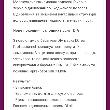
Молекулярне глянсування волосся. Глибоке
термо-відновлення пошкодженого волосся.
Відновлення та зміцнення внутрішньої структури
волосся, підвищення міцності та еластичності.
Нове покоління салонних послуг DIA
З новою гамою барвників DIA марка L'Oreal
Professionnel пропонує нові послуги. Dia
ламінування Біо це нова послуга, призначена для
чутливого та пошкодженого волосся з
використанням барвника DIALIGHT без аміаку та
поживної арганової олії OILIXIR.
Результат:
- Вініловий блиск
- Зволоження, догляд для сухого волосся
- Ефект відновлення волокна волосся
Експрес відновлення волосся Oilixir