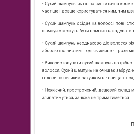
• Сухий шампунь, як і інша синтетична косм
частіше і довше користуватися ним, тим шв
• Сухий шампунь осідає на волоссі, повніст
шампуню можуть бути помітні і нагадувати 
• Сухий шампунь неоднаково діє волосся рі
абсолютно чистим, тоді як жирне - трохи 
• Використовувати сухий шампунь потрібно л
волосся. Сухий шампунь не очищає забрудне
голови за великим рахунком не очищається
• Неякісний, прострочений, дешевий склад 
злипатимуться, зачіска не триматиметься.
П