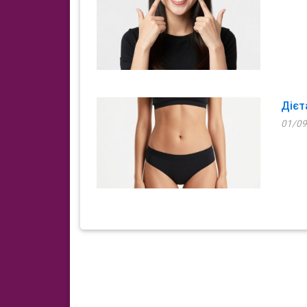
Дієт
01/09