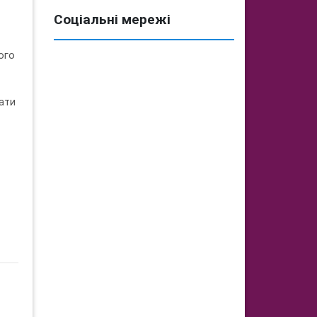
Соціальні мережі
ого
дати