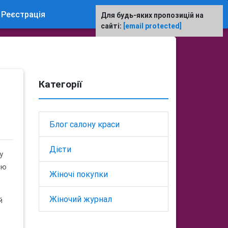
Реєстрація
Для будь-яких пропозицій на
сайті:
[email protected]
Категорії
Блог салону краси
Дієти
у
єю
Жіночі покупки
Жіночий журнал
й