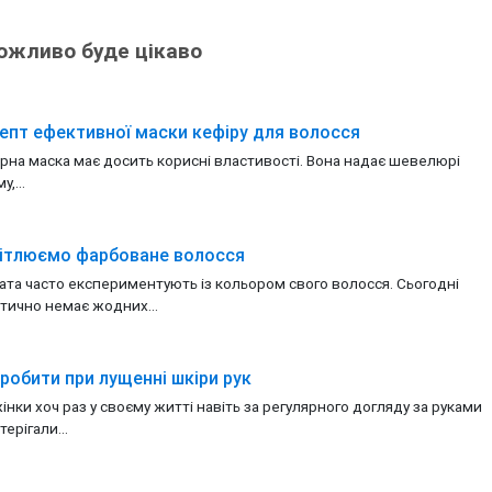
ожливо буде цікаво
епт ефективної маски кефіру для волосся
рна маска має досить корисні властивості. Вона надає шевелюрі
у,...
ітлюємо фарбоване волосся
ата часто експериментують із кольором свого волосся. Сьогодні
тично немає жодних...
робити при лущенні шкіри рук
жінки хоч раз у своєму житті навіть за регулярного догляду за руками
терігали...