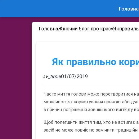
Головна
Головна
Жіночий блог про красу
Як
правиль
Як правильно кор
av_timer
01/07/2019
Часте миття голови може перетворитися на
можливостях користування ванною або душ
з причин погіршення зовнішнього вигляду в
Щоб полегшити життя тим, хто не встигає а
засіб не може повністю замінити традиційні