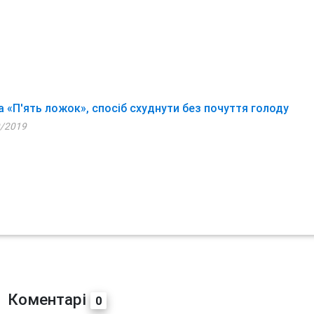
а «П'ять ложок», спосіб схуднути без почуття голоду
/2019
Коментарі
0