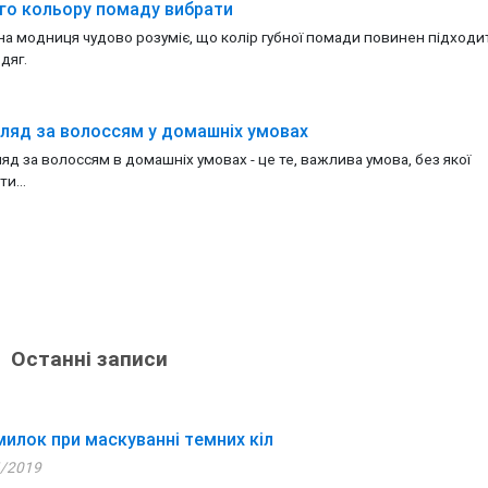
го кольору помаду вибрати
а модниця чудово розуміє, що колір губної помади повинен підходи
одяг.
ляд за волоссям у домашніх умовах
яд за волоссям в домашніх умовах - це те, важлива умова, без якої
и...
Останні записи
милок при маскуванні темних кіл
/2019