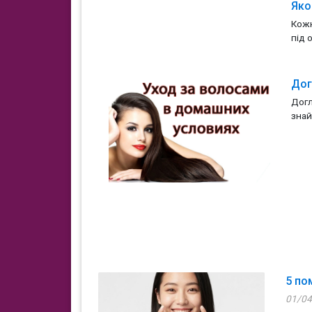
Яко
Кожн
під 
Дог
Догл
знайт
5 по
01/04