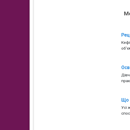
М
Рец
Кефі
об'єм
Осв
Дівч
прак
Що 
Усі 
спос