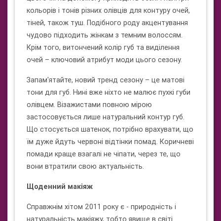
кольорів і тонів різних олівців для контуру очей,
тіней, також туш. Подібного роду акцентування
чудово підходить жінкам з темним волоссям.
Крім того, витончений колір губ та виділення
очей – ключовий атрибут моди цього сезону.
Запам'ятайте, новий тренд сезону – це матові
тони для губ. Нині вже ніхто не малює пухкі губи
олівцем. Візажистами повною мірою
застосовується лише натуральний контур губ.
Що стосується шатенок, потрібно врахувати, що
їм дуже йдуть червоні відтінки помад. Коричневі
помади краще взагалі не чіпати, через те, що
вони втратили свою актуальність.
Щоденний макіяж
Справжнім хітом 2011 року є - природність і
натуральність макіяжу, тобто явище в світі