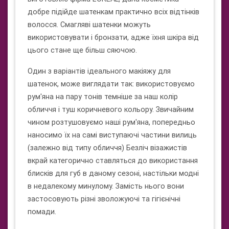
добре підійде шатенкам практично всіх відтінків
волосся. Смагляві шатенки можуть
використовувати і бронзати, адже їхня шкіра від
цього стане ще більш сяючою.
Один з варіантів ідеального макіяжу для
шатенок, може виглядати так: використовуємо
рум'яна на пару тонів темніше за наш колір
обличчя і туш коричневого кольору. Звичайним
чином розтушовуємо наші рум'яна, попередньо
наносимо їх на самі виступаючі частини вилиць
(залежно від типу обличчя) Безліч візажистів
вкрай категорично ставляться до використання
блисків для губ в даному сезоні, настільки модні
в недалекому минулому. Замість нього вони
застосовують різні зволожуючі та гігієнічні
помади.