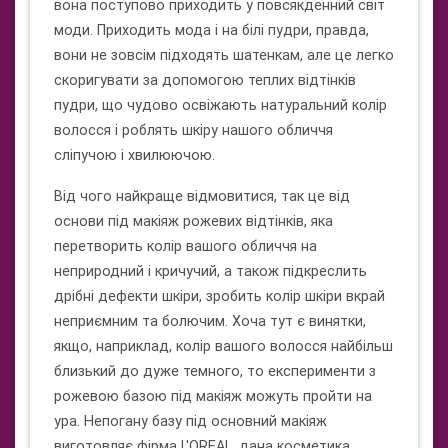
вона поступово приходить у повсякденний світ
моди. Приходить мода і на білі пудри, правда,
вони не зовсім підходять шатенкам, але це легко
скоригувати за допомогою теплих відтінків
пудри, що чудово освіжають натуральний колір
волосся і роблять шкіру нашого обличчя
сліпучою і хвилюючою.
Від чого найкраще відмовитися, так це від
основи під макіяж рожевих відтінків, яка
перетворить колір вашого обличчя на
неприродний і кричучий, а також підкреслить
дрібні дефекти шкіри, зробить колір шкіри вкрай
неприємним та болючим. Хоча тут є винятки,
якщо, наприклад, колір вашого волосся найбільш
близький до дуже темного, то експерименти з
рожевою базою під макіяж можуть пройти на
ура. Непогану базу під основний макіяж
виготовляє фірма L'OREAL, дана косметика