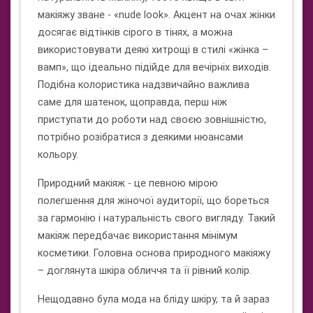
макіяжу зване - «nude look». Акцент на очах жінки
досягає відтінків сірого в тінях, а можна
використовувати деякі хитрощі в стилі «жінка –
вамп», що ідеально підійде для вечірніх виходів.
Подібна колористика надзвичайно важлива
саме для шатенок, щоправда, перш ніж
приступати до роботи над своєю зовнішністю,
потрібно розібратися з деякими нюансами
кольору.
Природний макіяж - це певною мірою
полегшення для жіночої аудиторії, що бореться
за гармонію і натуральність свого вигляду. Такий
макіяж передбачає використання мінімум
косметики. Головна основа природного макіяжу
– доглянута шкіра обличчя та її рівний колір.
Нещодавно була мода на бліду шкіру, та й зараз