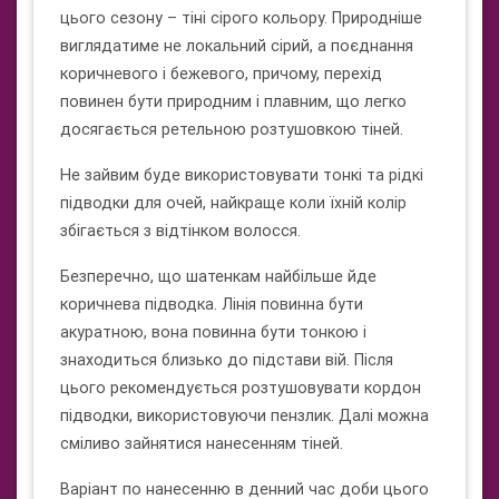
цього сезону – тіні сірого кольору. Природніше
виглядатиме не локальний сірий, а поєднання
коричневого і бежевого, причому, перехід
повинен бути природним і плавним, що легко
досягається ретельною розтушовкою тіней.
Не зайвим буде використовувати тонкі та рідкі
підводки для очей, найкраще коли їхній колір
збігається з відтінком волосся.
Безперечно, що шатенкам найбільше йде
коричнева підводка. Лінія повинна бути
акуратною, вона повинна бути тонкою і
знаходиться близько до підстави вій. Після
цього рекомендується розтушовувати кордон
підводки, використовуючи пензлик. Далі можна
сміливо зайнятися нанесенням тіней.
Варіант по нанесенню в денний час доби цього