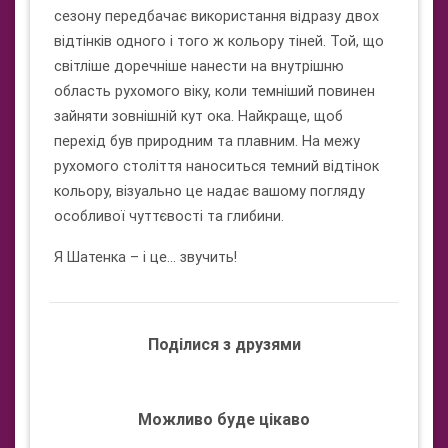
сезону передбачає використання відразу двох
відтінків одного і того ж кольору тіней. Той, що
світліше доречніше нанести на внутрішню
область рухомого віку, коли темніший повинен
зайняти зовнішній кут ока. Найкраще, щоб
перехід був природним та плавним. На межу
рухомого століття наноситься темний відтінок
кольору, візуально це надає вашому погляду
особливої ​​чуттєвості та глибини.
Я Шатенка – і це… звучить!
Поділися з друзями
Можливо буде цікаво