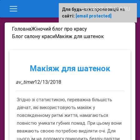
ALIANSE-STUDIO.RU
Для будь-яких пропозицій на
сайті:
[email protected]
Головна
Жіночий блог про красу
Блог салону краси
Макіяж для шатенок
Макіяж для шатенок
av_timer
12/13/2018
Згідно зі статистикою, переважна більшість
дівчат, які використовують макіяж у
повсякденному ритмі життя, намагаються
повністю уникати губних помад. При цьому вони
вважають своєю потребою виділяти очі. Для
цього їм на допомогу приходить безліч палітри