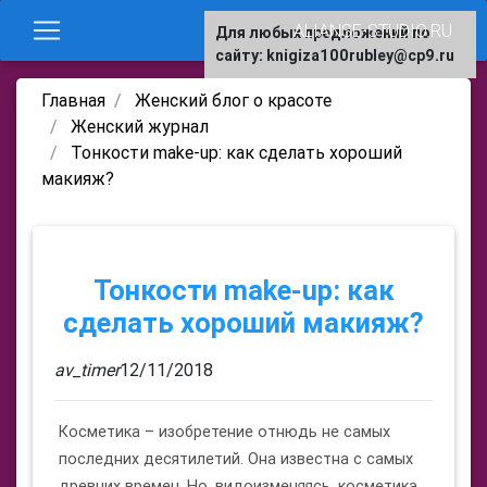
ALIANSE-STUDIO.RU
Для любых предложений по
сайту: knigiza100rubley@cp9.ru
Главная
Женский блог о красоте
Женский журнал
Тонкости make-up: как сделать хороший
макияж?
Тонкости make-up: как
сделать хороший макияж?
av_timer
12/11/2018
Косметика – изобретение отнюдь не самых
последних десятилетий. Она известна с самых
древних времен. Но, видоизменяясь, косметика